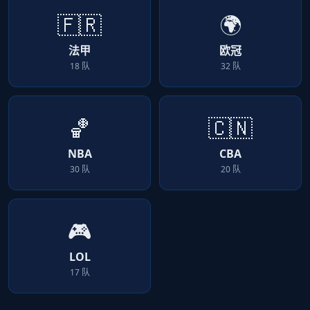
🇫🇷
🌍
法甲
欧冠
18 队
32 队
🏀
🇨🇳
NBA
CBA
30 队
20 队
🎮
LOL
17 队