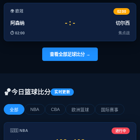
🌍 欧冠
02:00
- : -
阿森纳
切尔西
⏱ 02:00
焦点战
查看全部足球比分 →
🏀
今日篮球比分
实时更新
NBA
CBA
全部
欧洲篮球
国际赛事
🇺🇸 NBA
进行中