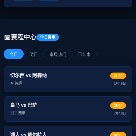
📅
赛程中心
今日赛事
今日
明日
本周热门
已结束
切尔西 vs 阿森纳
21:00
🏴󠁧󠁢󠁥󠁮󠁧󠁿 英超
2月18日
皇马 vs 巴萨
23:00
🇪🇸 西甲
2月18日
湖人 vs 凯尔特人
08:30