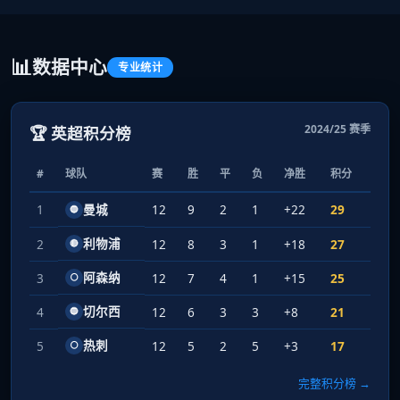
📊
数据中心
专业统计
2024/25 赛季
🏆 英超积分榜
#
球队
赛
胜
平
负
净胜
积分
1
曼城
12
9
2
1
+22
29
🔵
利物浦
2
12
8
3
1
+18
27
🔴
阿森纳
3
12
7
4
1
+15
25
⚪
切尔西
4
12
6
3
3
+8
21
🔵
热刺
5
12
5
2
5
+3
17
⚪
完整积分榜 →