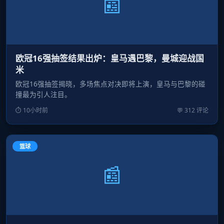
📰
欧冠16强抽签结果出炉：皇马遇巴黎，曼城迎战国
米
欧冠16强抽签揭晓，多场焦点对决即将上演，皇马与巴黎的碰
撞最为引人注目。
⏱ 10小时前
💬 312 评论
篮球
📰