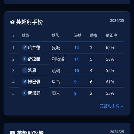
2024/25
⚽ 英超射手榜
#
球员
球队
进球
助攻
射正率
1
哈兰德
曼城
14
3
62%
⚡
萨拉赫
2
利物浦
11
5
58%
⚡
凯恩
3
热刺
10
4
55%
⚡
姆巴佩
4
皇马
9
6
61%
⚡
劳塔罗
5
国米
8
2
53%
⚡
完整射手榜 →
2024/25
🅰️ 英超助攻榜