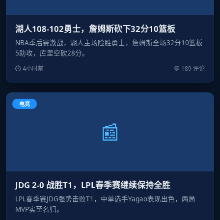
湖人108-102勇士，詹姆斯砍下32分10篮板
NBA季后赛激战，湖人主场险胜勇士，詹姆斯全场32分10篮板
5助攻，库里空砍28分。
⏱ 4小时前
💬 189 评论
电竞
📰
JDG 2-0 战胜T1，LPL春季赛继续保持全胜
LPL春季赛JDG强势击败T1，中单选手Yagao表现出色，两局
MVP实至名归。