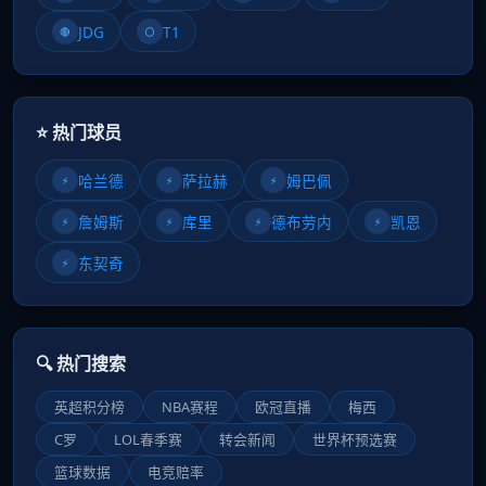
JDG
T1
🔴
⚪
⭐ 热门球员
哈兰德
萨拉赫
姆巴佩
⚡
⚡
⚡
詹姆斯
库里
德布劳内
凯恩
⚡
⚡
⚡
⚡
东契奇
⚡
🔍 热门搜索
英超积分榜
NBA赛程
欧冠直播
梅西
C罗
LOL春季赛
转会新闻
世界杯预选赛
篮球数据
电竞赔率