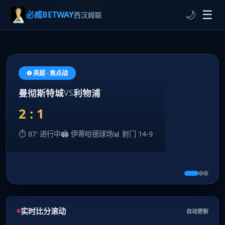
🏠
首页
›
专业体育赛事直播与资讯平台
☰
🌙
必威BETWAY
西汉姆联
必威BETWAY西汉姆联 - 专业体育赛事
⚽ 英超 · 焦点战
曼彻斯特城
利物浦
VS
2 : 1
⏱ 87' 进行中
🏟 伊蒂哈德球场
📊 射门 14-9
实时比分滚动
自动更新