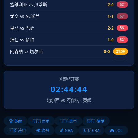
塞维利亚 vs 贝蒂斯
2-0
52'
尤文 vs AC米兰
1-1
67'
皇马 vs 巴萨
2-2
56'
拜仁 vs 多特
1-0
32'
阿森纳 vs 切尔西
0-0
21:00
巴黎 vs 马赛
3-1
已结束
AC米兰 vs 国米
0-2
71'
⏳ 即将开赛
热刺 vs 曼联
1-1
02:44:43
44'
切尔西 vs 阿森纳 · 英超
🏆 英超
🇪🇸 西甲
🇮🇹 意甲
🇩🇪 德甲
🇫🇷 法甲
🌍 欧冠
🏀 NBA
🇨🇳 CBA
🎮 LOL