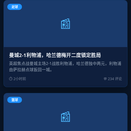
足球
📰
曼城2-1利物浦，哈兰德梅开二度锁定胜局
英超焦点战曼城主场2-1战胜利物浦，哈兰德独中两元，利物浦
由萨拉赫点球扳回一城。
⏱ 2小时前
💬 234 评论
篮球
📰