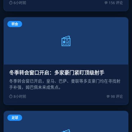
⏱ 6小时前
💬 156 评论
转会
📰
冬季转会窗口开启：多家豪门紧盯顶级射手
冬季转会窗已开启，皇马、巴萨、曼联等多支豪门均在寻找射
手补强，姆巴佩未来成焦点。
⏱ 8小时前
💬 98 评论
足球