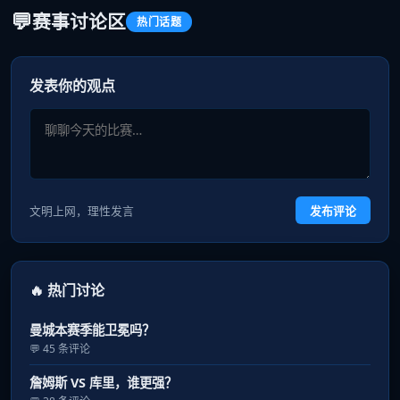
💬
赛事讨论区
热门话题
发表你的观点
文明上网，理性发言
发布评论
🔥 热门讨论
曼城本赛季能卫冕吗？
💬 45 条评论
詹姆斯 VS 库里，谁更强？