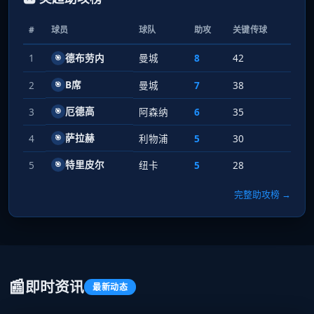
#
球员
球队
助攻
关键传球
1
德布劳内
曼城
8
42
🎯
B席
2
曼城
7
38
🎯
厄德高
3
阿森纳
6
35
🎯
萨拉赫
4
利物浦
5
30
🎯
特里皮尔
5
纽卡
5
28
🎯
完整助攻榜 →
📰
即时资讯
最新动态