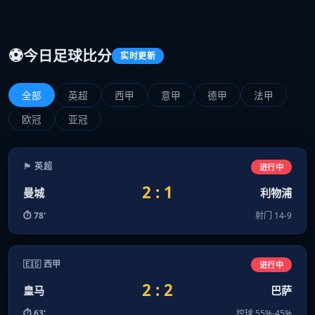
⚽
今日足球比分
实时更新
全部
英超
西甲
意甲
德甲
法甲
欧冠
亚冠
🏴󠁧󠁢󠁥󠁮󠁧󠁿 英超
进行中
2 : 1
曼城
利物浦
⏱ 78'
射门 14-9
🇪🇸 西甲
进行中
2 : 2
皇马
巴萨
⏱ 63'
控球 55%-45%