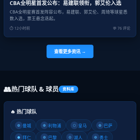
CBA全明星首发公布：易建联领衔，郭艾伦入选
CBA全明星赛首发阵容公布，易建联、郭艾伦、周琦等球星悉
数入选，票王悬念迭起。
⏱ 12小时前
💬 76 评论
查看更多资讯 →
👥
热门球队 & 球员
资料库
🔥 热门球队
曼城
利物浦
皇马
巴萨
🔵
🔴
⚪
🔵
拜仁
巴黎
湖人
勇士
⚫
🟢
🟡
🔵