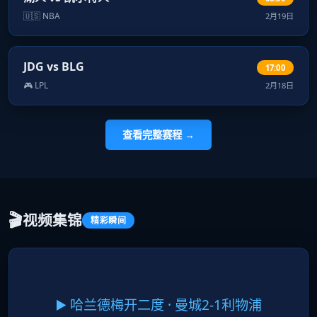
🇺🇸 NBA
2月19日
JDG vs BLG
17:00
🎮 LPL
2月18日
查看完整赛程 →
🎬
视频集锦
精彩瞬间
▶️ 哈兰德梅开二度 · 曼城2-1利物浦