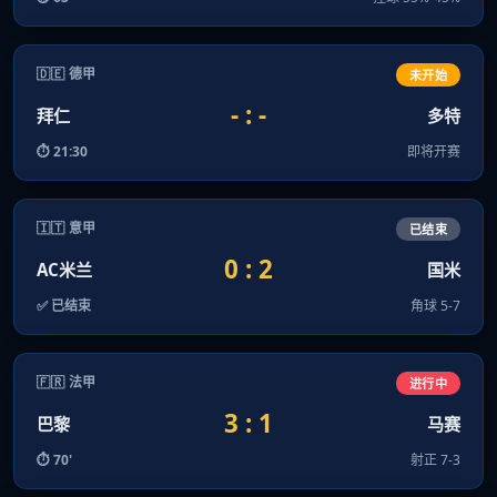
🇩🇪 德甲
未开始
- : -
拜仁
多特
⏱ 21:30
即将开赛
🇮🇹 意甲
已结束
0 : 2
AC米兰
国米
✅ 已结束
角球 5-7
🇫🇷 法甲
进行中
3 : 1
巴黎
马赛
⏱ 70'
射正 7-3