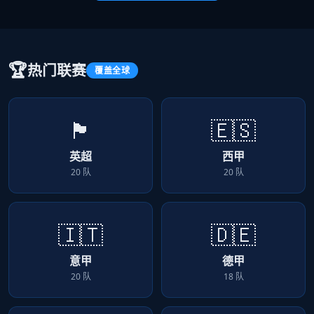
🏆
热门联赛
覆盖全球
🏴󠁧󠁢󠁥󠁮󠁧󠁿
🇪🇸
英超
西甲
20 队
20 队
🇮🇹
🇩🇪
意甲
德甲
20 队
18 队