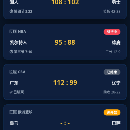
108 : 102
湖人
勇士
⏱ 第四节 3:22
篮板 42-38
🇺🇸 NBA
进行中
95 : 88
凯尔特人
雄鹿
⏱ 第三节 7:10
三分 12-9
🇨🇳 CBA
已结束
112 : 99
广东
辽宁
✅ 已结束
助攻 28-22
🇪🇺 欧洲篮球
未开始
- : -
皇马
巴萨