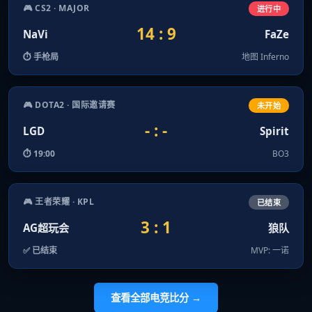
🎮 CS2 · MAJOR
进行中
14 : 9
NaVi
FaZe
⏱ 手枪局
地图 Inferno
🎮 DOTA2 · 国际邀请赛
未开始
- : -
LGD
Spirit
⏱ 19:00
BO3
🎮 王者荣耀 · KPL
已结束
3 : 1
AG超玩会
狼队
✅ 已结束
MVP: 一诺
查看全部电竞比分 →